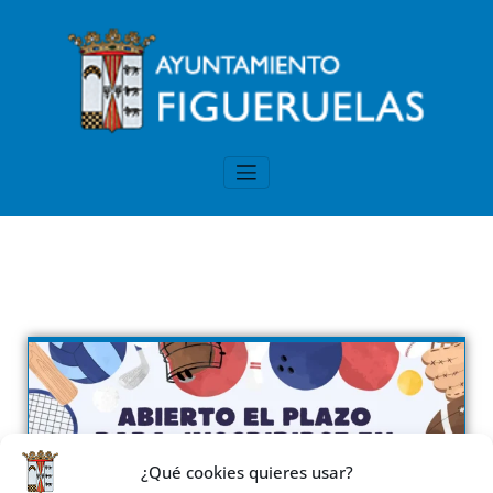
Inscripciones Figueruelas
Inscríbete a las actividades de Figueruelas
¿Qué cookies quieres usar?